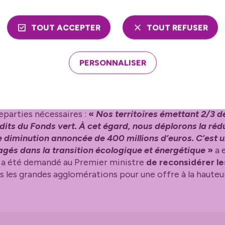
satrice de la transition écologique solidaire (AOTES)
és et métropoles. Cette nouvelle étape de la décentral
TOUT ACCEPTER
TOUT REFUSER
ion du député de l’Oise, Éric Woerth, qui s’est vu confie
es enjeux de la décentralisation.
PERSONNALISER
é attentif et sensible à la proposition et aux actions m
munalités urbaines dans le domaine de la transition éc
eparties nécessaires :
«
Nos territoires émettant 2/3 d
dits du Fonds vert. À cet égard, nous déplorons la ré
e diminution annoncée de 400 millions d’euros. C’est 
gagés dans la transition écologique et énergétique
»
a 
Il a été demandé au Premier ministre
de reconsidérer le
 les grandes agglomérations pour une offre à la hauteur