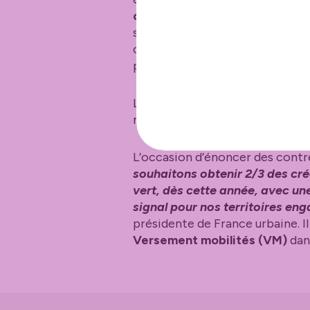
création d’une Autorité organi
sur les grandes intercommunalit
contributions portées à l’attent
président de la République sur l
Le Premier ministre s’est montr
métropoles et grandes intercom
L’occasion d’énoncer des contr
souhaitons obtenir 2/3 des cré
vert, dès cette année, avec un
signal pour nos territoires en
présidente de France urbaine. 
Versement mobilités (VM)
dans