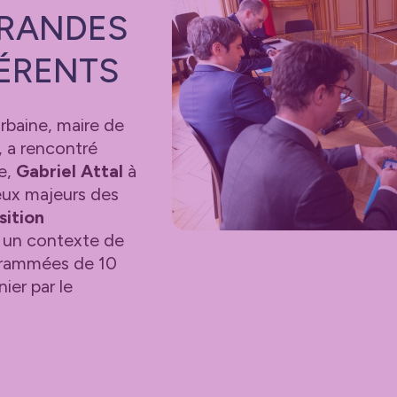
GRANDES
HÉRENTS
rbaine, maire de
 a rencontré
re,
Gabriel Attal
à
jeux majeurs des
sition
s un contexte de
grammées de 10
ier par le