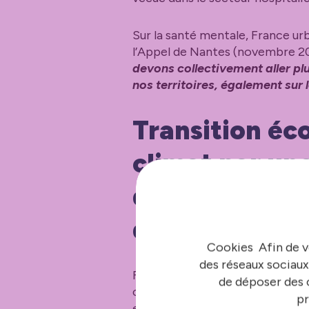
Sur la santé mentale, France ur
l’Appel de Nantes (novembre 20
devons collectivement aller pl
nos territoires, également sur 
Transition éco
climat par une
décentralisati
du Fonds vert
Cookies Afin de v
des réseaux sociaux
France urbaine représente des t
de déposer des c
comptent 30 millions de Françai
pr
efficaces et répondre notammen