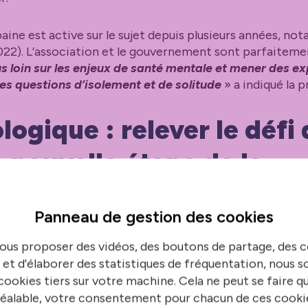
baine est active sur le sujet depuis plusieurs années, n
22). L’association et le gouvernement sont parfaitemen
us loin sur les enjeux de santé mentale et mener des e
les questions d’isolement et de solitude
» a indiqué la 
logique : relever le défi
 nouvelle étape de la
on et sans diminuer les c
Panneau de gestion des
cookies
ous proposer des vidéos, des boutons de partage, des
 et d'élaborer des statistiques de fréquentation, nous
erritoires émettant 2/3 des émissions de gaz à effet d
ookies tiers sur votre machine. Cela ne peut se faire q
ses et de Français, dont 2/3 de la population la plus mo
éalable, votre consentement pour chacun de ces cooki
t au défi climatique,
les territoires urbains plaident 