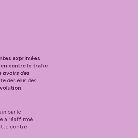
entes exprimées
en contre le trafic
s avoirs des
nte des élus des
évolution
in par le
le a réaffirmé
utte contre