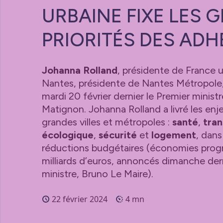
URBAINE FIXE LES 
PRIORITÉS DES AD
Johanna Rolland
, présidente de France u
Nantes, présidente de Nantes Métropole,
mardi 20 février dernier le Premier minist
Matignon. Johanna Rolland a livré les en
grandes villes et métropoles :
santé
,
tran
écologique
,
sécurité
et
logement
, dan
réductions budgétaires (économies pro
milliards d’euros, annoncés dimanche dern
ministre, Bruno Le Maire).
22 février 2024
4 mn