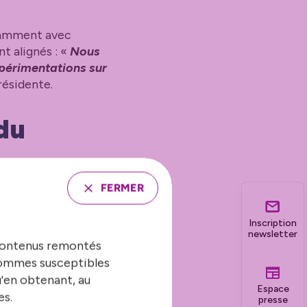
otamment avec
t alignés : «
Nous
xpérimentations sur
présidente.
 du
rédits
FERMER
Inscription
newsletter
 contenus remontés
 sommes susceptibles
e serre (GES) et
u'en obtenant, au
deste. Pour être
Espace
es.
presse
en faveur de la