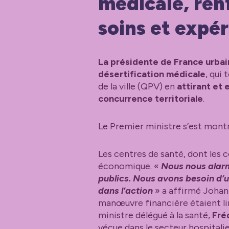
médicale, renf
soins et expé
La présidente de France urbain
désertification médicale
, qui 
de la ville (QPV) en
attirant et 
concurrence territoriale
.
Le Premier ministre s’est montré
Les centres de santé, dont les co
économique. «
Nous nous alarm
publics. Nous avons besoin d’u
dans l’action
» a affirmé Johann
manœuvre financière étaient li
ministre délégué à la santé,
Fré
vécue dans le secteur hospitalie