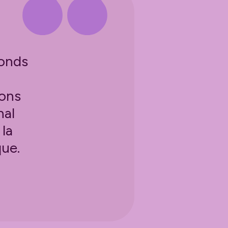
Fonds
ions
nal
 la
que.