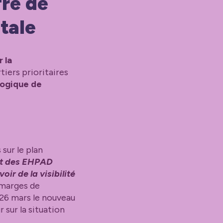
fre de
tale
 la
rtiers prioritaires
 logique de
 sur le plan
 et des EHPAD
ir de la visibilité
 marges de
 26 mars le nouveau
 sur la situation