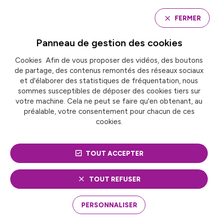
Panneau de gestion des cookies
FERMER
Panneau de gestion des
cookies
Cookies Afin de vous proposer des vidéos, des boutons
Accueil
de partage, des contenus remontés des réseaux sociaux
RAPPORT DE LA COUR DES COMPTES SUR LA
DOTATION GLOBALE DE FONCTIONNEMENT (DGF)
et d'élaborer des statistiques de fréquentation, nous
sommes susceptibles de déposer des cookies tiers sur
votre machine. Cela ne peut se faire qu'en obtenant, au
préalable, votre consentement pour chacun de ces
ACTUALITÉ
Finances et fiscalité
cookies.
RAPPORT DE LA COUR
TOUT ACCEPTER
DES COMPTES SUR LA
DOTATION GLOBALE DE
TOUT REFUSER
FONCTIONNEMENT
PERSONNALISER