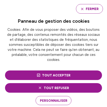
Panneau de gestion des cookies
FERMER
Panneau de gestion des
cookies
Cookies Afin de vous proposer des vidéos, des boutons
Accueil
de partage, des contenus remontés des réseaux sociaux
PROTOXYDE D’AZOTE : FRANCE URBAINE SOUTIENT
UNE INTERDICTION DE LA VENTE AUX PARTICULIERS
et d'élaborer des statistiques de fréquentation, nous
sommes susceptibles de déposer des cookies tiers sur
votre machine. Cela ne peut se faire qu'en obtenant, au
préalable, votre consentement pour chacun de ces
ACTUALITÉ
Santé
Sécurité et prévention
cookies.
PROTOXYDE D’AZOTE :
TOUT ACCEPTER
FRANCE URBAINE
SOUTIENT UNE
TOUT REFUSER
INTERDICTION DE LA
PERSONNALISER