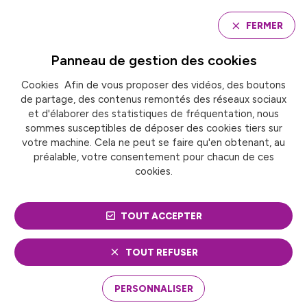
Panneau de gestion des cookies
FERMER
Panneau de gestion des
cookies
Cookies Afin de vous proposer des vidéos, des boutons
Accueil
de partage, des contenus remontés des réseaux sociaux
POLLUTION LUMINEUSE : DES SOLUTIONS PARTAGÉES
POUR LA SANTÉ PUBLIQUE ET ENVIRONNEMENTALE
et d'élaborer des statistiques de fréquentation, nous
sommes susceptibles de déposer des cookies tiers sur
votre machine. Cela ne peut se faire qu'en obtenant, au
préalable, votre consentement pour chacun de ces
ACTUALITÉ
Transition écologique
cookies.
POLLUTION LUMINEUSE :
TOUT ACCEPTER
DES SOLUTIONS
PARTAGÉES POUR LA
TOUT REFUSER
SANTÉ PUBLIQUE ET
PERSONNALISER