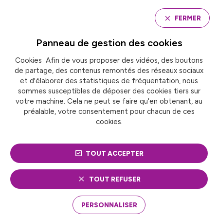
Panneau de gestion des cookies
FERMER
Panneau de gestion des
cookies
Cookies Afin de vous proposer des vidéos, des boutons
Accueil
de partage, des contenus remontés des réseaux sociaux
Participez au Label « Territoire Innovant » 2026
et d'élaborer des statistiques de fréquentation, nous
sommes susceptibles de déposer des cookies tiers sur
votre machine. Cela ne peut se faire qu'en obtenant, au
ACTUALITÉ
Numérique
préalable, votre consentement pour chacun de ces
cookies.
PARTICIPEZ AU LABEL
« TERRITOIRE
TOUT ACCEPTER
INNOVANT » 2026
TOUT REFUSER
Les Interconnectés, réseau porté par France
PERSONNALISER
urbaine et Intercommunalités de France,