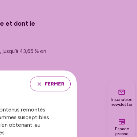
e et dont le
 jusqu’à 43,65 % en
e mission du Premier
cation à être
FERMER
Inscription
newsletter
s par an, soit
 contenus remontés
ts d’emploi ou de
 sommes susceptibles
rte sur le fait que
u'en obtenant, au
erme renforcer les
Espace
es.
presse