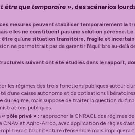
t être que temporaire
», des scénarios lourd
ces mesures peuvent stabiliser temporairement la tra
is elles ne constituent pas une solution pérenne. Le 
être qu’une situation transitoire, fragile et incertain
ion ne permettrait pas de garantir l’équilibre au-delà d
tructurels suivant ont été étudiés dans le rapport, do
er les régimes des trois fonctions publiques autour d’
oté d’une caisse autonome et de cotisations libératoire
ue du régime, mais suppose de traiter la question du fi
nistrations publiques.
« pôle privé » :
rapprocher la CNRACL des régimes de
ire CNAV et Agirc-Arrco, avec application de règles d’ass
mplifierait l’architecture d’ensemble mais impliquerai