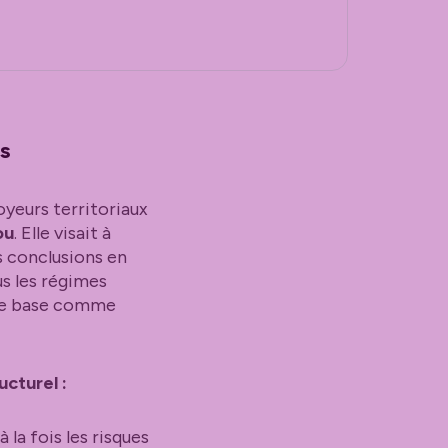
s
oyeurs territoriaux
ou
. Elle visait à
s conclusions en
us les régimes
 de base comme
cturel :
la fois les risques