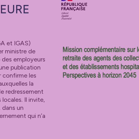
HEURE
IGA et IGAS)
er ministre de
e des employeurs
d’une publication
r confirme les
auxquelles la
e le redressement
ocales. Il invite,
, dans un
vernement qui n’a