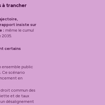
s à trancher
jectoire,
rapport insiste sur
e :
même le cumul
e 2035.
nt certains
un ensemble public
s. Ce scénario
nancement en
 droit commun des
iette et de taux
t un désalignement