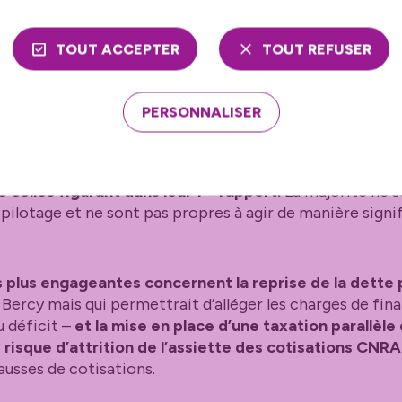
etour à l’équilibre par les seules cotisations impliquerai
TOUT ACCEPTER
TOUT REFUSER
prise de dette, ou un âge d’équilibre proche de 68 ans 
PERSONNALISER
ement du pilotage de la caisse jugé indispen
conséquence des
préconisations de court ou moyen te
er
e celles figurant dans leur 1
rapport.
La majorité ne 
pilotage et ne sont pas propres à agir de manière signif
s plus engageantes concernent la reprise de la dette
 Bercy mais qui permettrait d’alléger les charges de fin
u déficit –
et la mise en place d’une taxation parallèle 
e risque d’attrition de l’assiette des cotisations CNR
ausses de cotisations.