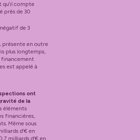
t qu’il compte
sé près de 30
 négatif de 3
L présente en outre
vis plus longtemps,
de financement
ues est appelé à
nspections ont
ravité de la
is éléments
s financières,
nts. Même sous
illiards d’€ en
0,7 milliards d’€ en