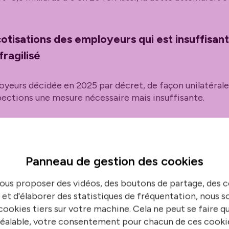
tisations des employeurs qui est insuffisant
ragilisé
yeurs décidée en 2025 par décret, de façon unilatérale,
pections une mesure nécessaire mais insuffisante.
inspections étaient liées par un postulat de la lettre d
e des taux des cotisations des employeurs
[…]
n’a pas vo
Panneau de gestion des
cookies
tte hausse pourrait générer 7,2 milliards d’€ de recette
ous proposer des vidéos, des boutons de partage, des
,
sous réserve qu’elle ne modifie pas les comportemen
 et d'élaborer des statistiques de fréquentation, nous
sans pouvoir encore à ce stade objectiver ce risque, ale
ookies tiers sur votre machine. Cela ne peut se faire q
 estime que la hausse du coût des titulaires pourrait à t
éalable, votre consentement pour chacun de ces cooki
uels, de l’externalisation ou de l’intérim.