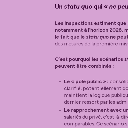
Un
statu quo
qui
« ne peu
Les inspections estiment que 
notamment à l’horizon 2028, ma
le fait que le
statu quo
ne peut 
des mesures de la première miss
C’est pourquoi les scénarios s
peuvent être combinés :
Le « pôle public » :
consolid
clarifié, potentiellement d
maintient la logique publiq
dernier ressort par les admi
Le rapprochement avec un 
salariés du privé, c’est-à-d
comparables. Ce scénario si