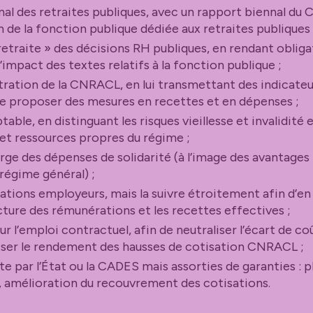
nal des retraites publiques, avec un rapport biennal du
de la fonction publique dédiée aux retraites publiques 
retraite » des décisions RH publiques, en rendant obliga
’impact des textes relatifs à la fonction publique ;
stration de la CNRACL, en lui transmettant des indicateurs
de proposer des mesures en recettes et en dépenses ;
able, en distinguant les risques vieillesse et invalidité
 et ressources propres du régime ;
arge des dépenses de solidarité (à l’image des avantages
régime général) ;
sations employeurs, mais la suivre étroitement afin d’en
ructure des rémunérations et les recettes effectives ;
r l’emploi contractuel, afin de neutraliser l’écart de coû
riser le rendement des hausses de cotisation CNRACL ;
e par l’État ou la CADES mais assorties de garanties : p
és, amélioration du recouvrement des cotisations.