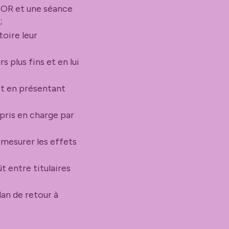
 COR et une séance
;
toire leur
 plus fins et en lui
 et en présentant
 pris en charge par
 mesurer les effets
t entre titulaires
lan de retour à