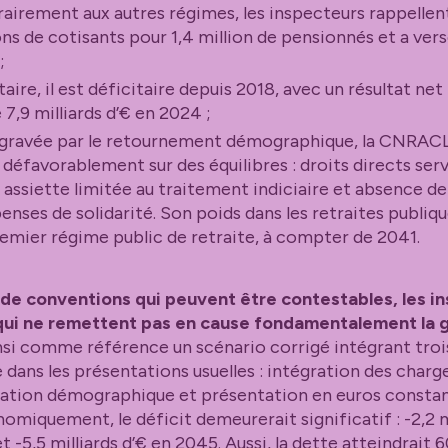
ntrairement aux autres régimes, les inspecteurs rappellen
ions de cotisants pour 1,4 million de pensionnés et a ver
;
re, il est déficitaire depuis 2018, avec un résultat net
 7,9 milliards d’€ en 2024 ;
 aggravée par le retournement démographique, la CNRAC
 défavorablement sur des équilibres : droits directs ser
, assiette limitée au traitement indiciaire et absence 
enses de solidarité. Son poids dans les retraites publiq
premier régime public de retraite, à compter de 2041.
t de conventions qui peuvent être contestables, les i
ui ne remettent pas en cause fondamentalement la g
insi comme référence un scénario corrigé intégrant tro
ans les présentations usuelles : intégration des charge
ation démographique et présentation en euros consta
omiquement, le déficit demeurerait significatif : -2,2 m
et -5,5 milliards d’€ en 2045. Aussi, la dette atteindrait 6