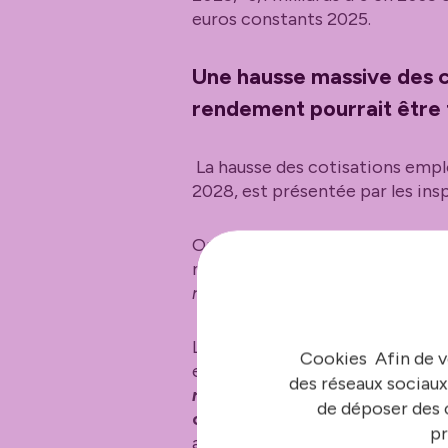
euros constants 2025.
Une hausse massive des co
rendement pourrait être f
La hausse des cotisations emplo
2028, est présentée par les ins
On rappellera toutefois que les 
ministre selon lequel «
la hauss
remise en cause
».
Les inspecteurs précisent que ce
Cookies Afin de v
environ
60 % de l’effort requis
des réseaux sociaux
rémunération
. Or la mission, 
de déposer des c
ce rendement est fragile :
elle
pr
arbitrages en faveur des contract