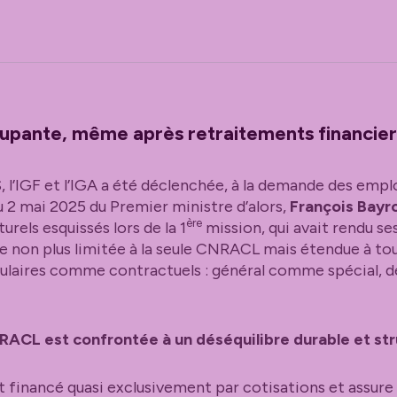
cupante, même après retraitements financier
, l’IGF et l’IGA a été déclenchée, à la demande des empl
du 2 mai 2025 du Premier ministre d’alors,
François Bayr
ère
urels esquissés lors de la 1
mission, qui avait rendu se
se non plus limitée à la seule CNRACL mais étendue à to
titulaires comme contractuels : général comme spécial,
RACL est confrontée à un déséquilibre durable et stru
 financé quasi exclusivement par cotisations et assure à 