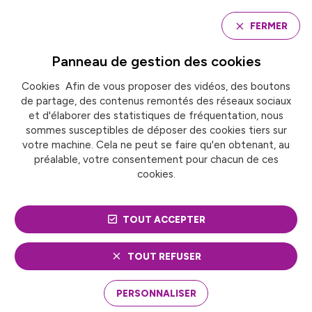
Panneau de gestion des cookies
FERMER
Panneau de gestion des
cookies
Cookies Afin de vous proposer des vidéos, des boutons
Accueil
de partage, des contenus remontés des réseaux sociaux
MOUVEMENT IMPACT FRANCE : LA MESURE DE
L’IMPACT DES ENTREPRISES, UN ENJEU POUR LES
et d'élaborer des statistiques de fréquentation, nous
TERRITOIRES
sommes susceptibles de déposer des cookies tiers sur
votre machine. Cela ne peut se faire qu'en obtenant, au
préalable, votre consentement pour chacun de ces
cookies.
ACTUALITÉ
Économie circulaire
Économie des territoires
TOUT ACCEPTER
MOUVEMENT IMPACT
TOUT REFUSER
FRANCE : LA MESURE DE
PERSONNALISER
L’IMPACT DES