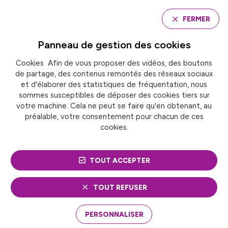
Panneau de gestion des cookies
FERMER
Panneau de gestion des
cookies
Cookies Afin de vous proposer des vidéos, des boutons
Accueil
de partage, des contenus remontés des réseaux sociaux
« MIEUX PRODUIRE, MIEUX DIFFUSER » : LE RETOUR DE
LA CONTRACTUALISATION CULTURELLE ?
et d'élaborer des statistiques de fréquentation, nous
sommes susceptibles de déposer des cookies tiers sur
votre machine. Cela ne peut se faire qu'en obtenant, au
préalable, votre consentement pour chacun de ces
ACTUALITÉ
Culture
cookies.
« MIEUX PRODUIRE,
TOUT ACCEPTER
MIEUX DIFFUSER » : LE
RETOUR DE LA
TOUT REFUSER
CONTRACTUALISATION
PERSONNALISER