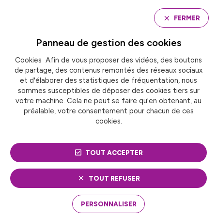
Panneau de gestion des cookies
FERMER
Panneau de gestion des
cookies
Cookies Afin de vous proposer des vidéos, des boutons
Accueil
de partage, des contenus remontés des réseaux sociaux
L’ANCT LANCE UNE « FABRIQUE PROSPECTIVE » POUR
PENSER L’OFFRE DE SERVICE À DESTINATION DES
et d'élaborer des statistiques de fréquentation, nous
JEUNES
sommes susceptibles de déposer des cookies tiers sur
votre machine. Cela ne peut se faire qu'en obtenant, au
préalable, votre consentement pour chacun de ces
cookies.
ACTUALITÉ
Solidarités et cohésion sociale
L’ANCT LANCE UNE
TOUT ACCEPTER
« FABRIQUE
TOUT REFUSER
PROSPECTIVE » POUR
PERSONNALISER
PENSER L’OFFRE DE