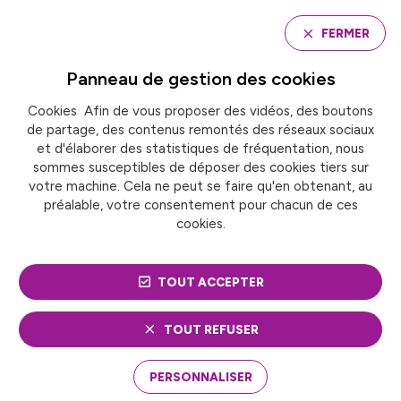
Panneau de gestion des cookies
FERMER
Panneau de gestion des
cookies
Cookies Afin de vous proposer des vidéos, des boutons
Accueil
de partage, des contenus remontés des réseaux sociaux
LA DETERRITORIALISATION DE L’IMPOT LOCAL : LA
COMMISSION DES FINANCES DE FRANCE URBAINE
et d'élaborer des statistiques de fréquentation, nous
OUVRE LE DEBAT AVEC LA COUR DES COMPTES
sommes susceptibles de déposer des cookies tiers sur
votre machine. Cela ne peut se faire qu'en obtenant, au
préalable, votre consentement pour chacun de ces
cookies.
Finances et fiscalité
LA
TOUT ACCEPTER
DETERRITORIALISATION
TOUT REFUSER
DE L’IMPOT LOCAL : LA
PERSONNALISER
COMMISSION DES