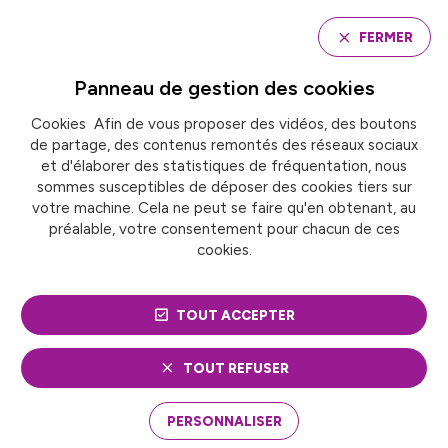
Panneau de gestion des cookies
FERMER
Panneau de gestion des
cookies
Cookies Afin de vous proposer des vidéos, des boutons
Accueil
de partage, des contenus remontés des réseaux sociaux
JOURNÉE NATIONALE 2026 : UN RENDEZ-VOUS
EXCEPTIONNEL POUR LES 10 ANS DE FRANCE URBAINE
et d'élaborer des statistiques de fréquentation, nous
sommes susceptibles de déposer des cookies tiers sur
votre machine. Cela ne peut se faire qu'en obtenant, au
préalable, votre consentement pour chacun de ces
ACTUALITÉ
cookies.
JOURNÉE NATIONALE
TOUT ACCEPTER
2026 : UN RENDEZ-VOUS
EXCEPTIONNEL POUR
TOUT REFUSER
LES 10 ANS DE FRANCE
PERSONNALISER