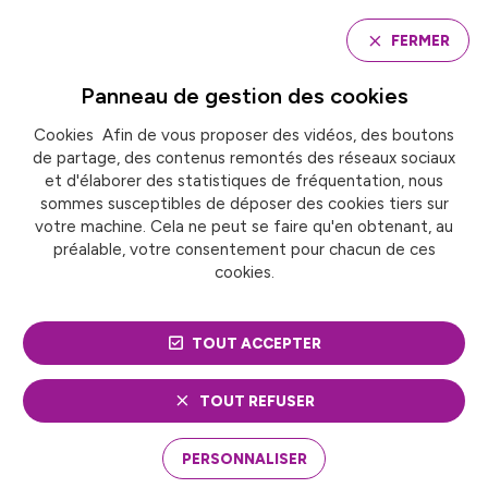
Panneau de gestion des cookies
FERMER
Panneau de gestion des
cookies
Cookies Afin de vous proposer des vidéos, des boutons
Accueil
de partage, des contenus remontés des réseaux sociaux
JOURNÉE EXPERT « L’IA AU SERVICE DES
TERRITOIRES » À TOURS
et d'élaborer des statistiques de fréquentation, nous
sommes susceptibles de déposer des cookies tiers sur
votre machine. Cela ne peut se faire qu'en obtenant, au
préalable, votre consentement pour chacun de ces
ÉVÉNEMENT
Numérique et innovation
cookies.
JOURNÉE EXPERT « L’IA
TOUT ACCEPTER
AU SERVICE DES
TERRITOIRES » À TOURS
TOUT REFUSER
PERSONNALISER
Cette journée expert est dédiée à la thématique
« L’IA au service des territoires ». Elle est organisée