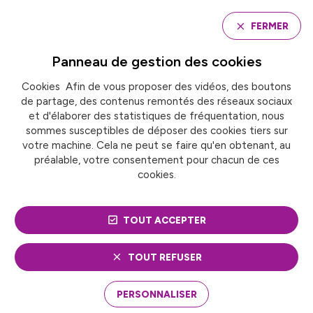
Panneau de gestion des cookies
FERMER
Panneau de gestion des
cookies
Cookies Afin de vous proposer des vidéos, des boutons
Accueil
de partage, des contenus remontés des réseaux sociaux
FRANCE URBAINE DÉVOILE 17 PROPOSITIONS POUR
DES SYSTÈMES ALIMENTAIRES DURABLES ET
et d'élaborer des statistiques de fréquentation, nous
RÉSILIENTS
sommes susceptibles de déposer des cookies tiers sur
votre machine. Cela ne peut se faire qu'en obtenant, au
préalable, votre consentement pour chacun de ces
cookies.
ACTUALITÉ
Stratégies alimentaires territoriales
FRANCE URBAINE
TOUT ACCEPTER
DÉVOILE 17
TOUT REFUSER
PROPOSITIONS POUR
PERSONNALISER
DES SYSTÈMES