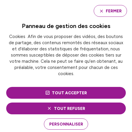
Panneau de gestion des cookies
FERMER
Panneau de gestion des
cookies
Cookies Afin de vous proposer des vidéos, des boutons
Accueil
de partage, des contenus remontés des réseaux sociaux
FINANCES LOCALES : DES CONSTATS LARGEMENT
PARTAGÉS ENTRE FRANCE URBAINE ET LA MISSION
et d'élaborer des statistiques de fréquentation, nous
PARLEMENTAIRE
sommes susceptibles de déposer des cookies tiers sur
votre machine. Cela ne peut se faire qu'en obtenant, au
préalable, votre consentement pour chacun de ces
cookies.
ACTUALITÉ
Finances et fiscalité
FINANCES LOCALES :
TOUT ACCEPTER
DES CONSTATS
TOUT REFUSER
LARGEMENT PARTAGÉS
PERSONNALISER
ENTRE FRANCE URBAINE