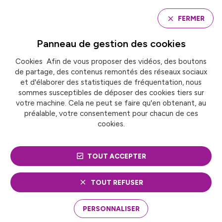
Panneau de gestion des cookies
FERMER
Panneau de gestion des
cookies
Cookies Afin de vous proposer des vidéos, des boutons
Accueil
de partage, des contenus remontés des réseaux sociaux
ÉVÉNEMENT : « SAUVER L’EAU : LES TERRITOIRES
FACE AUX POLLUANTS ÉMERGENTS »
et d'élaborer des statistiques de fréquentation, nous
sommes susceptibles de déposer des cookies tiers sur
votre machine. Cela ne peut se faire qu'en obtenant, au
préalable, votre consentement pour chacun de ces
ACTUALITÉ
Transition écologique
cookies.
ÉVÉNEMENT : « SAUVER
TOUT ACCEPTER
L’EAU : LES TERRITOIRES
FACE AUX POLLUANTS
TOUT REFUSER
ÉMERGENTS »
PERSONNALISER