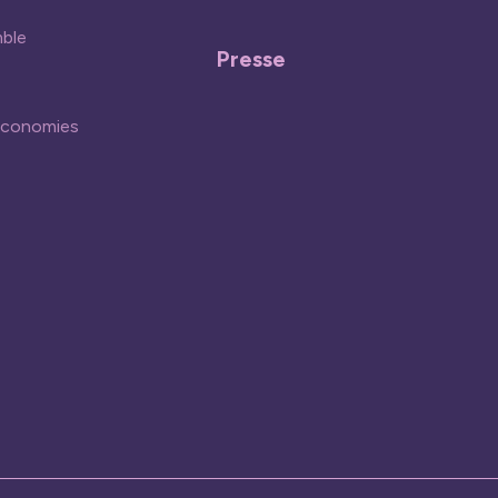
mble
Presse
économies