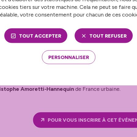
rence Lahaye
de la Chambre de commerce et d’industrie 
ookies tiers sur votre machine. Cela ne peut se faire q
éalable, votre consentement pour chacun de ces cooki
ra Canevet
, Directrice générale adjointe du Pôle Ress
-et-Vilaine
TOUT ACCEPTER
TOUT REFUSER
an Theuret
, Directeur général adjoint du Pôle Ressour
Ville de Rennes,
PERSONNALISER
cent Place
, Directeur adjoint Achats logistiques de la
istophe Amoretti-Hannequin
de France urbaine.
POUR VOUS INSCRIRE À CET ÉVÉN