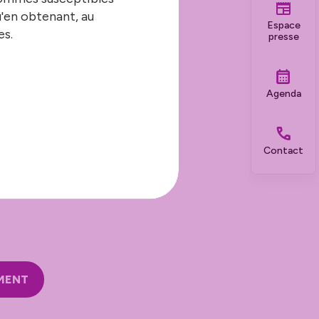
d’Ille-et-Vilaine,
u'en obtenant, au
Espace
es.
presse
ources du Département
Agenda
ces de Rennes Métropole et
 Métropole européenne de
Contact
EMENT