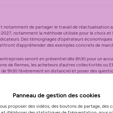
agit notamment de partager le travail de réactualisation
2027, notamment la méthode utilisée pour le choix et l
ndicateurs. Des témoignages d’opérateurs économiques 
ttront d’appréhender des exemples concrets de march
s entreprises seront en présentiel dès 8h30 pour un acc
ins de Rennes, les acheteurs d’autres collectivités ou E
r de 9h30 l’événement en distanciel et poser des questio
table ronde aura également lieu, avec la p
Panneau de gestion des
cookies
line Weber
du Commissariat général au développement
ous proposer des vidéos, des boutons de partage, des
 et d'élaborer des statistiques de fréquentation, nous