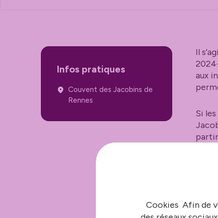
Il s’
2024-
Infos pratiques
aux i
perme
Couvent des Jacobins de
Rennes
Si le
Jacob
parti
Une 
•
Mar
Cookies Afin de v
des réseaux sociaux