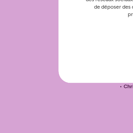
•
Flo
de déposer des c
pr
•
Cla
d’Ille
•
Joh
de la 
•
Vin
Lille,
•
Chr