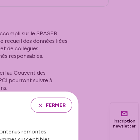
 accompli sur le SPASER
e recueil des données liées
et de collègues
és responsables.
ueil au Couvent des
PCI pourront suivre à
ns.
articipation de :
FERMER
Inscription
 durable,
newsletter
 contenus remontés
 sommes susceptibles