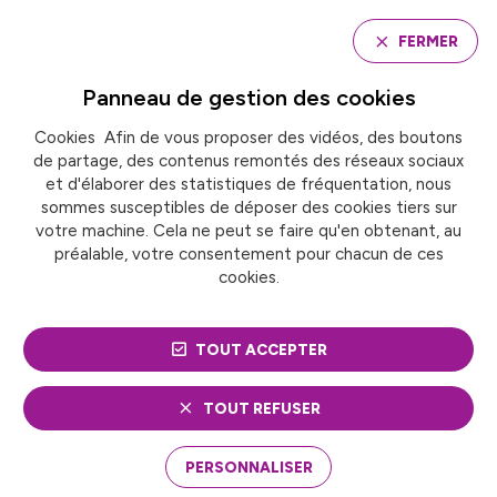
Panneau de gestion des cookies
FERMER
Panneau de gestion des
cookies
Cookies Afin de vous proposer des vidéos, des boutons
Accueil
de partage, des contenus remontés des réseaux sociaux
DÉVELOPPEMENT DU TÉLÉTRAVAIL : QUELLES
CONSÉQUENCES TERRITORIALES ?
et d'élaborer des statistiques de fréquentation, nous
sommes susceptibles de déposer des cookies tiers sur
votre machine. Cela ne peut se faire qu'en obtenant, au
préalable, votre consentement pour chacun de ces
ACTUALITÉ
Fonction publique territoriale
cookies.
DÉVELOPPEMENT DU
TOUT ACCEPTER
TÉLÉTRAVAIL : QUELLES
CONSÉQUENCES
TOUT REFUSER
TERRITORIALES ?
PERSONNALISER