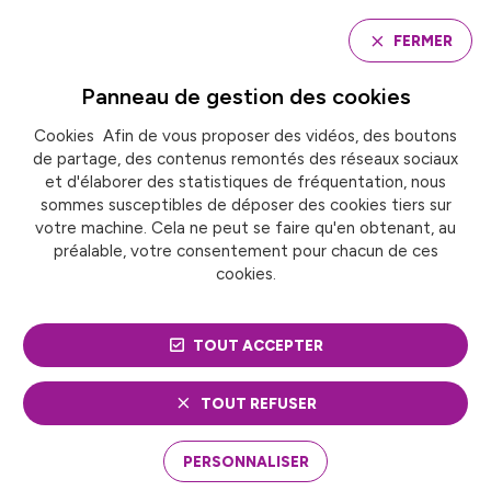
Panneau de gestion des cookies
FERMER
Panneau de gestion des
cookies
Cookies Afin de vous proposer des vidéos, des boutons
Accueil
de partage, des contenus remontés des réseaux sociaux
DÉCORRÉLATION DE LA VALEUR DU POINT D’INDICE :
UNE FAUSSE PISTE POUR LA TERRITORIALE
et d'élaborer des statistiques de fréquentation, nous
sommes susceptibles de déposer des cookies tiers sur
votre machine. Cela ne peut se faire qu'en obtenant, au
préalable, votre consentement pour chacun de ces
ACTUALITÉ
Fonction publique territoriale
cookies.
Organisation institutionnelle
TOUT ACCEPTER
DÉCORRÉLATION DE LA
VALEUR DU POINT
TOUT REFUSER
D’INDICE : UNE FAUSSE
PERSONNALISER