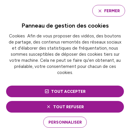
Panneau de gestion des cookies
FERMER
Panneau de gestion des
cookies
Cookies Afin de vous proposer des vidéos, des boutons
Accueil
de partage, des contenus remontés des réseaux sociaux
CRÉATION D’UN « SERVICE PUBLIC DE LA PETITE
ENFANCE »
et d'élaborer des statistiques de fréquentation, nous
sommes susceptibles de déposer des cookies tiers sur
votre machine. Cela ne peut se faire qu'en obtenant, au
préalable, votre consentement pour chacun de ces
ACTUALITÉ
Éducation, jeunesse et petite enfance
cookies.
CRÉATION D’UN
TOUT ACCEPTER
« SERVICE PUBLIC DE LA
PETITE ENFANCE »
TOUT REFUSER
PERSONNALISER
Lundi 23 octobre dernier, une commission mixte
paritaire réunissant des parlementaires a été