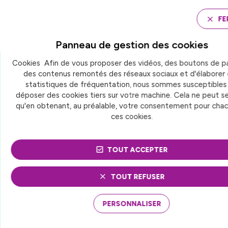
Panneau de gestion des cookies
FE
Panneau de gestion des
cookies
Cookies Afin de vous proposer des vidéos, des boutons de p
Accueil
des contenus remontés des réseaux sociaux et d'élaborer
ATTRACTIVITÉ DE LA FONCTION PUBLIQUE : DE
L’URGENCE D’AGIR
statistiques de fréquentation, nous sommes susceptibles
déposer des cookies tiers sur votre machine. Cela ne peut se
qu'en obtenant, au préalable, votre consentement pour cha
ces cookies.
ACTUALITÉ
Fonction publique territoriale
ATTRACTIVITÉ DE LA
TOUT ACCEPTER
FONCTION PUBLIQUE :
TOUT REFUSER
DE L’URGENCE D’AGIR
PERSONNALISER
En décembre 2021, France urbaine, dans
une
contribution
au rapport Icard-Laurent-Desforges