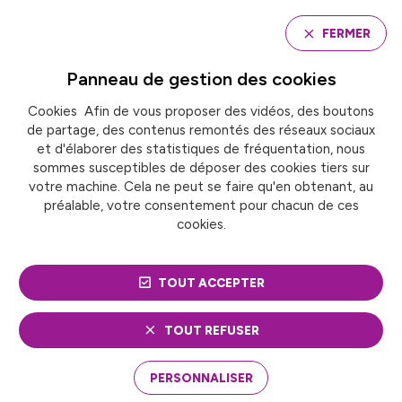
Panneau de gestion des cookies
FERMER
Panneau de gestion des
cookies
Cookies Afin de vous proposer des vidéos, des boutons
Accueil
de partage, des contenus remontés des réseaux sociaux
A BRUXELLES, JOHANNA ROLLAND APPELLE À LA
COOPÉRATION ET À L’ACTION
et d'élaborer des statistiques de fréquentation, nous
sommes susceptibles de déposer des cookies tiers sur
votre machine. Cela ne peut se faire qu'en obtenant, au
préalable, votre consentement pour chacun de ces
Europe et international
cookies.
A BRUXELLES, JOHANNA
TOUT ACCEPTER
ROLLAND APPELLE À LA
COOPÉRATION ET À
TOUT REFUSER
L’ACTION
PERSONNALISER